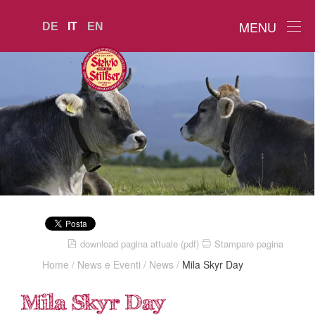
MENU
DE
IT
EN
download pagina attuale (pdf)
Stampare pagina
Home
/
News e Eventi
/
News
/
Mila Skyr Day