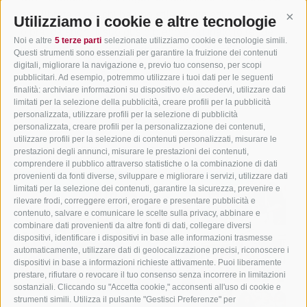
equilibrata e per chi ha uno stile di vita attivo e sportivo
Utilizziamo i cookie e altre tecnologie
Cont
o pratica sport. Il suo gusto pieno e raffinato lo rende
Noi e altre
5 terze parti
selezionate utilizziamo cookie e tecnologie simili.
particolarmente apprezzato anche da tutti gli amanti
Questi strumenti sono essenziali per garantire la fruizione dei contenuti
dello yogurt, di ogni età.
digitali, migliorare la navigazione e, previo tuo consenso, per scopi
pubblicitari. Ad esempio, potremmo utilizzare i tuoi dati per le seguenti
finalità: archiviare informazioni su dispositivo e/o accedervi, utilizzare dati
limitati per la selezione della pubblicità, creare profili per la pubblicità
personalizzata, utilizzare profili per la selezione di pubblicità
personalizzata, creare profili per la personalizzazione dei contenuti,
utilizzare profili per la selezione di contenuti personalizzati, misurare le
torna alla lista
prestazioni degli annunci, misurare le prestazioni dei contenuti,
comprendere il pubblico attraverso statistiche o la combinazione di dati
provenienti da fonti diverse, sviluppare e migliorare i servizi, utilizzare dati
limitati per la selezione dei contenuti, garantire la sicurezza, prevenire e
rilevare frodi, correggere errori, erogare e presentare pubblicità e
contenuto, salvare e comunicare le scelte sulla privacy, abbinare e
combinare dati provenienti da altre fonti di dati, collegare diversi
dispositivi, identificare i dispositivi in base alle informazioni trasmesse
automaticamente, utilizzare dati di geolocalizzazione precisi, riconoscere i
dispositivi in base a informazioni richieste attivamente. Puoi liberamente
prestare, rifiutare o revocare il tuo consenso senza incorrere in limitazioni
sostanziali. Cliccando su "Accetta cookie," acconsenti all'uso di cookie e
strumenti simili. Utilizza il pulsante "Gestisci Preferenze" per