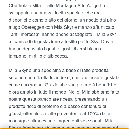
Stelvio DOP
Oberholz e Mila - Latte Montagna Alto Adige ha
sviluppato una nuova ricetta speciale che era
Il prodotto
disponibile come piatto del giorno: un risotto dal pino
mugo Obereggen con Mila Skyr e manzo affumicato.
Produzione
Tanti interessati hanno anche assaggiato il Mila Skyr
Il Consorzio
al banco di degustazione allestito per lo Skyr Day e
hanno degustato i quattro gusti diversi bianco,
Ricette
lampone, mirtillo e albicocca.
News e Eventi
Mila Skyr è una specialità a base di latte prodotta
seconda una ricetta Islandese, che può essere gustata
News
come uno yogurt. Grazie alle sue proprietà benefiche,
è ora amato in tutto il mondo. Noi di Mila abbiamo fatto
Contatto
nostra questa particolare ricetta, presentando un
prodotto ricco di proteine e a basso contenuto di
grassi, ottenuto da latte proveniente al 100% dalle
montagne altoatesine e ingredienti selezionati. Mila
Skyr è ideale per chi segue un’alimentazione sana ed