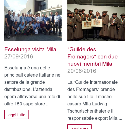
Esselunga visita Mila
"Guilde des
27/09/2016
Fromagers" con due
nuovi membri Mila
Esselunga è una delle
20/06/2016
principali catene italiane nel
settore della grande
La “Guilde Internationale
distribuzione. L’azienda
des Fromagers“ prende
opera attraverso una rete di
nelle sue file il mastro
oltre 150 superstore ...
casaro Mila Ludwig
Tschurtschenthaler e il
leggi tutto
responsabile export Mila ...
leggi tutto