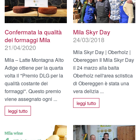
Stelvio DOP
Il prodotto
Mila Skyr Day
Confermata la qualità
24/03/2018
Produzione
dei formaggi Mila
21/04/2020
Mila Skyr Day | Oberholz |
Il Consorzio
Obereggen Il Mila Skyr Day
Mila – Latte Montagna Alto
Ricette
il 24 marzo alla baita
Adige ottiene per la quarta
Oberholz nell'area sciistica
volta il "Premio DLG per la
News e Eventi
di Obereggen è stata una
qualità costante dei
vera delizia ...
formaggi". Questo premio
News
viene assegnato ogni ...
leggi tutto
Contatto
leggi tutto