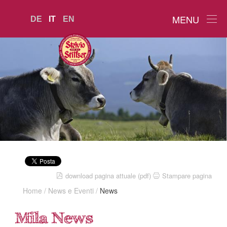
MENU
DE
IT
EN
download pagina attuale (pdf)
Stampare pagina
Home
/
News e Eventi
/
News