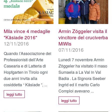
Mila vince 4 medaglie
Armin Zöggeler visita il
"Käsiade 2016"
vincitore del cruciverba
12/11/2016
MiWis
07/11/2016
Quando l’Associazione dei
Professionisti dell’Arte
Lunedì 7 novembre Armin
Casearia e di Latteria di
Zöggeler ha visitato il maso
Hopfgarten in Tirolo ogni
Sumaela a La Val in Val
due anni invita alla
Badia . La Signora Seeber
cosiddetta “ Käsiade ”, ...
Ingrid ed il marito Carlo
Comploi avevano ...
leggi tutto
leggi tutto