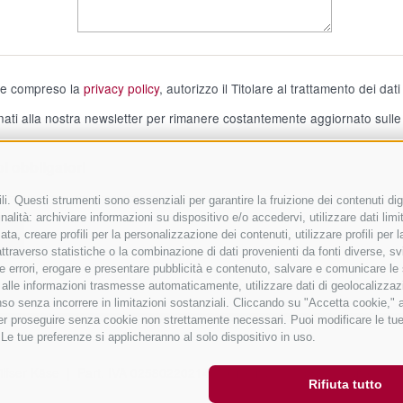
 e compreso la
privacy policy
, autorizzo il Titolare al trattamento dei dat
ati alla nostra newsletter per rimanere costantemente aggiornato sulle n
i obbligatori
i. Questi strumenti sono essenziali per garantire la fruizione dei contenuti dig
alità: archiviare informazioni su dispositivo e/o accedervi, utilizzare dati limita
a
zata, creare profili per la personalizzazione dei contenuti, utilizzare profili per
raverso statistiche o la combinazione di dati provenienti da fonti diverse, svilu
ere errori, erogare e presentare pubblicità e contenuto, salvare e comunicare le
base alle informazioni trasmesse automaticamente, utilizzare dati di geolocalizzaz
so senza incorrere in limitazioni sostanziali. Cliccando su "Accetta cookie," ac
 per proseguire senza cookie non strettamente necessari. Puoi modificare le t
 Le tue preferenze si applicheranno al solo dispositivo in uso.
ilfser Käse
|
Part. IVA 02580220214
|
Credits
|
Mappa del sito
|
Co
Rifiuta tutto