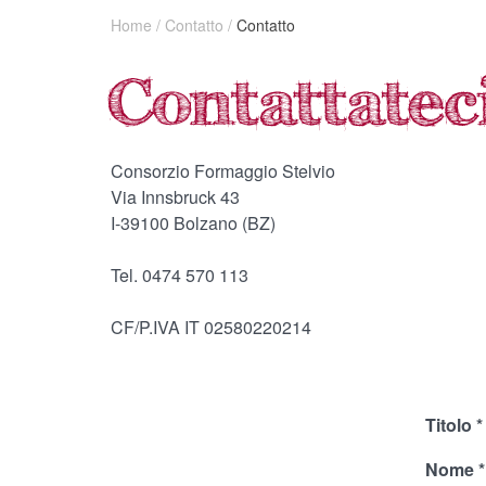
Home
/
Contatto
/
Contatto
Consorzio Formaggio Stelvio
Via Innsbruck 43
I-39100 Bolzano (BZ)
Tel. 0474 570 113
CF/P.IVA IT 02580220214
Titolo
Nome