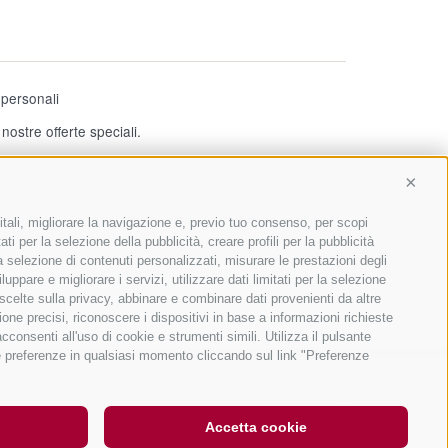
i personali
ostre offerte speciali.
Conti
itali, migliorare la navigazione e, previo tuo consenso, per scopi
ti per la selezione della pubblicità, creare profili per la pubblicità
 la selezione di contenuti personalizzati, misurare le prestazioni degli
ppare e migliorare i servizi, utilizzare dati limitati per la selezione
 scelte sulla privacy, abbinare e combinare dati provenienti da altre
ione precisi, riconoscere i dispositivi in base a informazioni richieste
consenti all'uso di cookie e strumenti simili. Utilizza il pulsante
ue preferenze in qualsiasi momento cliccando sul link "Preferenze
okie Policy
|
Privacy
|
Preferenze Cookies
Accetta cookie