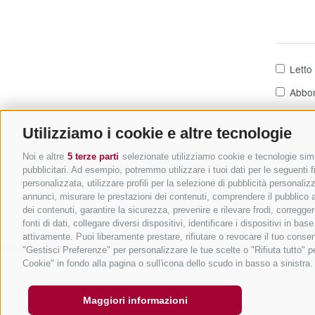
Letto
Abbon
*= camp
Utilizziamo i cookie e altre tecnologie
Noi e altre
5 terze parti
selezionate utilizziamo cookie e tecnologie simil
pubblicitari. Ad esempio, potremmo utilizzare i tuoi dati per le seguenti fin
Invi
personalizzata, utilizzare profili per la selezione di pubblicità personaliz
annunci, misurare le prestazioni dei contenuti, comprendere il pubblico att
dei contenuti, garantire la sicurezza, prevenire e rilevare frodi, corregg
fonti di dati, collegare diversi dispositivi, identificare i dispositivi in 
attivamente. Puoi liberamente prestare, rifiutare o revocare il tuo consen
"Gestisci Preferenze" per personalizzare le tue scelte o "Rifiuta tutto"
Cookie" in fondo alla pagina o sull'icona dello scudo in basso a sinistra.
Konsortium St
Maggiori informazioni