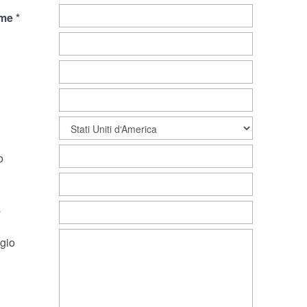
me
o
gio