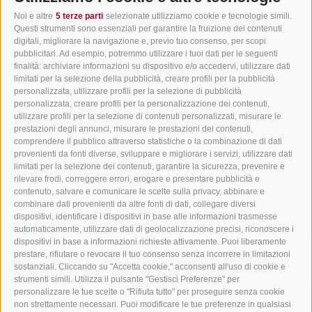
Latte Montagna Alto Adige
principale, oltre al latte, è il tempo. Innanzitutto la lunga
Noi e altre
5 terze parti
selezionate utilizziamo cookie e tecnologie simili.
maturazione, che valorizza appieno la consistenza delicata
Questi strumenti sono essenziali per garantire la fruizione dei contenuti
Contatto
digitali, migliorare la navigazione e, previo tuo consenso, per scopi
e fondente del formaggio e il suo carattere saporito.
pubblicitari. Ad esempio, potremmo utilizzare i tuoi dati per le seguenti
finalità: archiviare informazioni su dispositivo e/o accedervi, utilizzare dati
Poiché questa straordinario formaggio, made in Alto Adige,
limitati per la selezione della pubblicità, creare profili per la pubblicità
personalizzata, utilizzare profili per la selezione di pubblicità
si meritava un nome altrettanto straordinario, la nostra
personalizzata, creare profili per la personalizzazione dei contenuti,
scelta è ricaduta su LUIS TRENKER: così come nella
utilizzare profili per la selezione di contenuti personalizzati, misurare le
moda Luis Trenker ha saputo creare una nuova nicchia dal
prestazioni degli annunci, misurare le prestazioni dei contenuti,
comprendere il pubblico attraverso statistiche o la combinazione di dati
sapore alpino, così questo formaggio vuole schiudere un
provenienti da fonti diverse, sviluppare e migliorare i servizi, utilizzare dati
nuovo mondo al vostro palato e imporsi come un prelibato
limitati per la selezione dei contenuti, garantire la sicurezza, prevenire e
rappresentante dell'Alto Adige.
rilevare frodi, correggere errori, erogare e presentare pubblicità e
contenuto, salvare e comunicare le scelte sulla privacy, abbinare e
combinare dati provenienti da altre fonti di dati, collegare diversi
dispositivi, identificare i dispositivi in base alle informazioni trasmesse
automaticamente, utilizzare dati di geolocalizzazione precisi, riconoscere i
dispositivi in base a informazioni richieste attivamente. Puoi liberamente
prestare, rifiutare o revocare il tuo consenso senza incorrere in limitazioni
info@mila.it
+39 0471 451 111
sostanziali. Cliccando su "Accetta cookie," acconsenti all'uso di cookie e
strumenti simili. Utilizza il pulsante "Gestisci Preferenze" per
personalizzare le tue scelte o "Rifiuta tutto" per proseguire senza cookie
non strettamente necessari. Puoi modificare le tue preferenze in qualsiasi