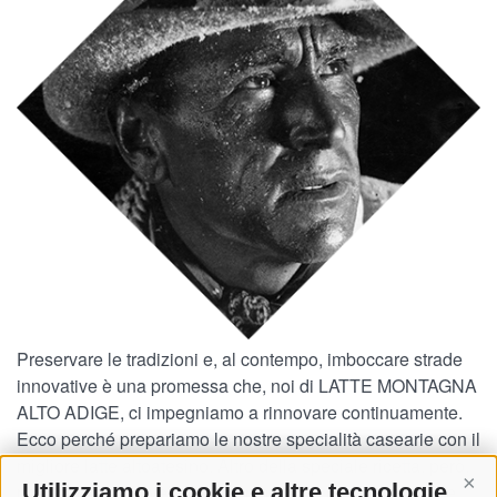
Social Wall
Formaggio
Luis Trenker
Preservare le tradizioni e, al contempo, imboccare strade
innovative è una promessa che, noi di LATTE MONTAGNA
Come degustare
ALTO ADIGE, ci impegniamo a rinnovare continuamente.
Ecco perché prepariamo le nostre specialità casearie con il
Ricetta
migliore latte altoatesino. Altro della speciale ricetta, però,
Utilizziamo i cookie e altre tecnologie
preferiamo non svelare – sappiate solo che l'ingrediente
Cont