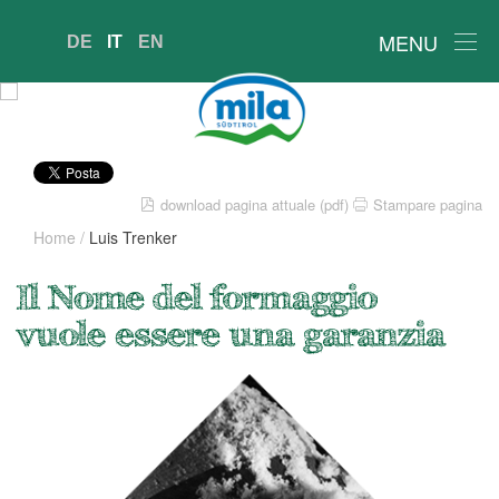
MENU
DE
IT
EN
download pagina attuale (pdf)
Stampare pagina
Home
/
Luis Trenker